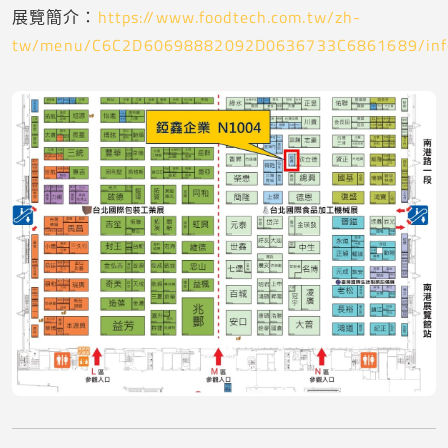
展覽簡介：
https://www.foodtech.com.tw/zh-
tw/menu/C6C2D60698882092D0636733C6861689/inf