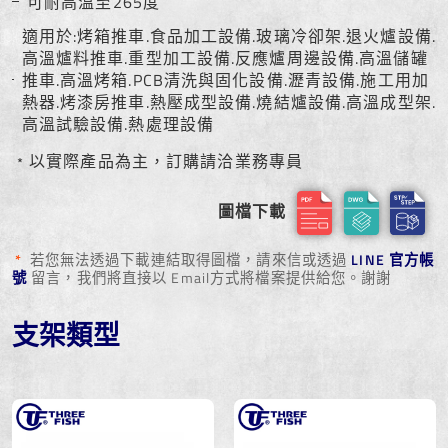
可耐高溫至265度
適用於:烤箱推車.食品加工設備.玻璃冷卻架.退火爐設備.
高溫爐料推車.重型加工設備.反應爐周邊設備.高溫儲罐
推車.高溫烤箱.PCB清洗與固化設備.瀝青設備.施工用加
熱器.烤漆房推車.熱壓成型設備.燒結爐設備.高溫成型架.
高溫試驗設備.熱處理設備
﹡以實際產品為主，訂購請洽業務專員
圖檔下載
*
若您無法透過下載連結取得圖檔，請來信或透過
LINE 官方帳
號
留言，我們將直接以 Email方式將檔案提供給您。謝謝
支架類型