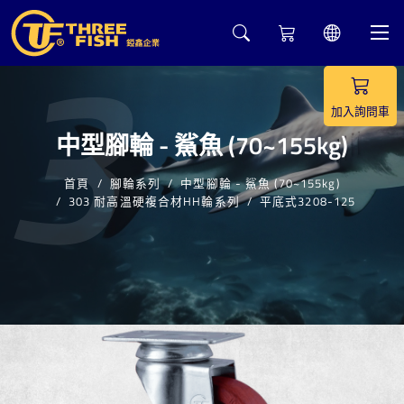
3
加入詢問車
中型腳輪 - 鯊魚 (70~155kg)
首頁
腳輪系列
中型腳輪 - 鯊魚 (70~155kg)
303 耐高溫硬複合材HH輪系列
平底式3208-125