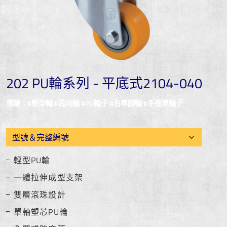
202 PU輪系列 - 平底式2104-040
標籤：#輕型輪 #萬向輪 #PU輪子 #台車腳輪 #手推車輪子
輕型PU輪
一體拉伸成型支架
雙層滾珠設計
單軸塑芯PU輪