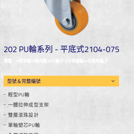
202 PU輪系列 - 平底式2104-075
標籤：#輕型輪 #萬向輪 #PU輪子 #台車腳輪 #手推車輪子
輕型PU輪
一體拉伸成型支架
雙層滾珠設計
單軸塑芯PU輪