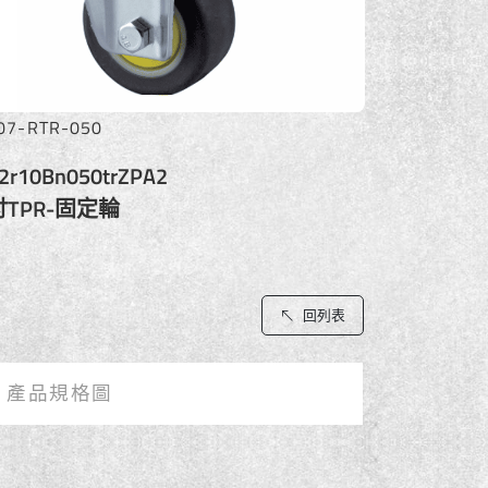
07-RTR-050
2r10Bn050trZPA2
吋TPR-固定輪
回列表
產品規格圖