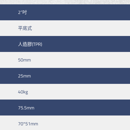
2”吋
平底式
人造膠(TPR)
50mm
25mm
40kg
75.5mm
70*51mm