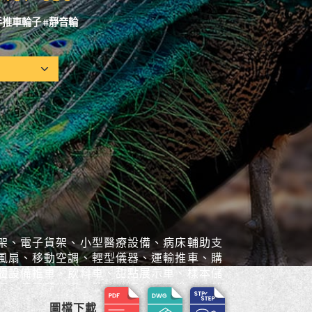
#手推車輪子 #靜音輪
架、電子貨架、小型醫療設備、病床輔助支
風扇、移動空調、輕型儀器、運輸推車、購
體設備推車、飲料車、甜點展示車、樣本儲
櫃、伺服器機櫃、散熱機櫃、電源供應系統
圖檔下載