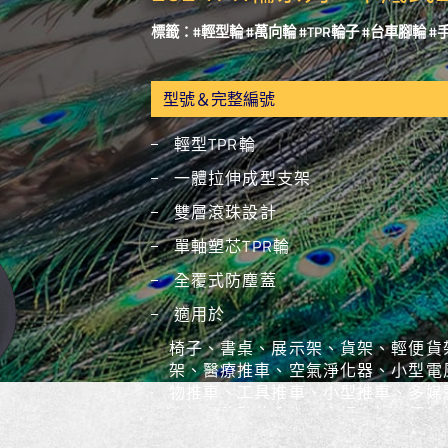
標籤：#輕型輪 #萬向輪 #TPR輪子 #台車腳輪 
輕型TPR輪
一體拉伸成型支架
雙層滾珠設計
單軸塑芯TPR輪
全覆式防塵蓋
適用於
椅子、書桌、展示架、貨架、輕便貨
架、醫療推車、空氣淨化器、小型電
物推車、工具推車、小型推車、多媒
物架、移動花盆架、白板支架、氮氣
等。