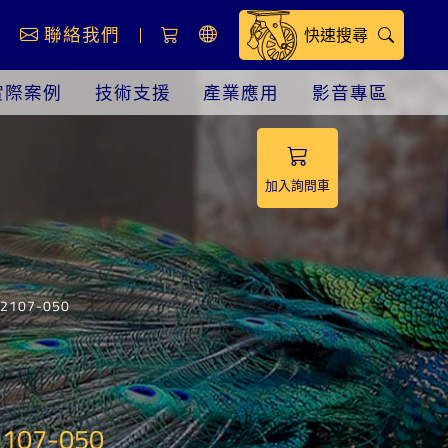
息
聯絡我們
快速搜尋
實際案例
技術支援
產業應用
影音專區
加入詢問車
107-050
107-050