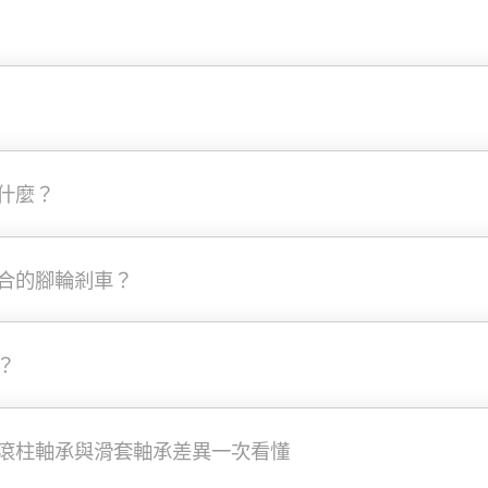
什麼？
合的腳輪剎車？
？
滾柱軸承與滑套軸承差異一次看懂