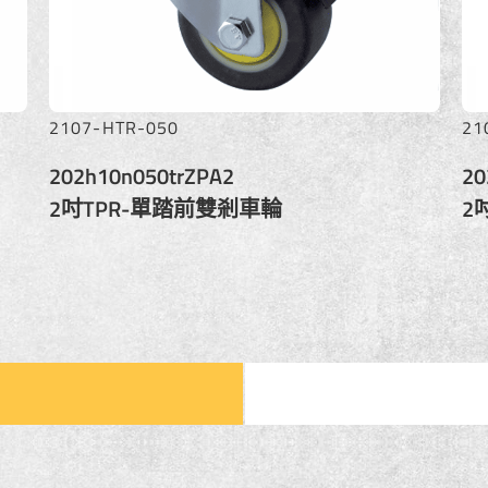
2107-HTR-050
21
202h10n050trZPA2
20
2吋TPR-單踏前雙剎車輪
2