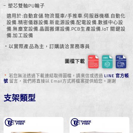
塑芯雙軸PU輪子
適用於:自動倉儲.物流籠車/手推車.伺服器機櫃.自動化
設備.精密儀器設備.新能源設備.配電設備.數據中心設
備.無塵室設備.晶圓搬運設備.PCB生產設備.IoT 關鍵設
備.加工設備
﹡以實際產品為主，訂購請洽業務專員
圖檔下載
*
若您無法透過下載連結取得圖檔，請來信或透過
LINE 官方帳
號
留言，我們將直接以 Email方式將檔案提供給您。謝謝
支架類型