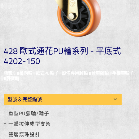
428 歐式通花PU輪系列 - 平底式
4202-150
標籤：#萬向輪 #歐式PU輪子 #設備專用腳輪 #台車腳輪 #手推車輪子
#靜音輪
重型PU腳輪/輪子
一體拉伸成型支架
雙層滾珠設計