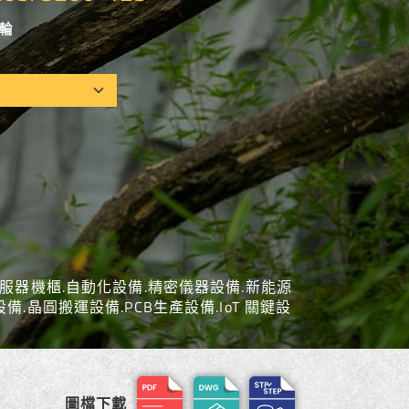
U輪
伺服器機櫃.自動化設備.精密儀器設備.新能源
.晶圓搬運設備.PCB生產設備.IoT 關鍵設
圖檔下載