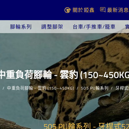
關於錏鑫
最新消
腳輪系列
調整腳架
台車/手推車/籠車
中重負荷腳輪 - 雲豹 (150~450KG
列
中重負荷腳輪 - 雲豹 (150~450KG)
505 PU輪系列
牙桿式5
505 PU輪系列 - 牙桿式520