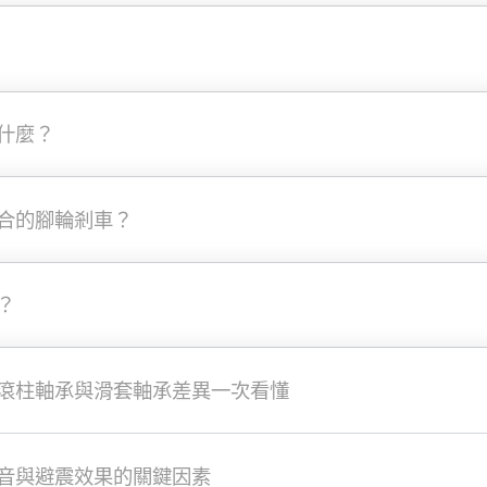
什麼？
合的腳輪剎車？
？
滾柱軸承與滑套軸承差異一次看懂
音與避震效果的關鍵因素