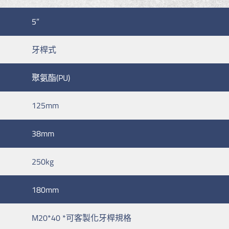
5”
牙桿式
聚氨酯(PU)
125mm
38mm
250kg
180mm
M20*40 *可客製化牙桿規格