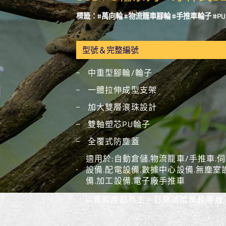
標籤：#萬向輪 #物流籠車腳輪 #手推車輪子 #P
中重型腳輪/輪子
一體拉伸成型支架
加大雙層滾珠設計
雙軸塑芯PU輪子
全覆式防塵蓋
適用於:自動倉儲.物流籠車/手推車.
設備.配電設備.數據中心設備.無塵室設備
備.加工設備.電子廠手推車
﹡以實際產品為主，訂購請洽業務專員