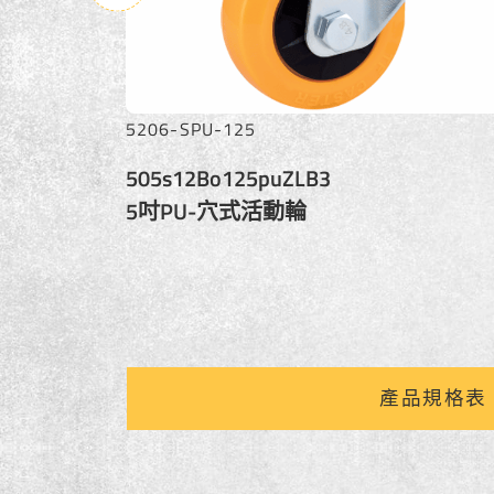
U-125
5205-SPU-125
Bwo125puZLB3
505s12Bo125p
穴式金屬邊剎輪
5吋PU-牙桿活
產品規格表