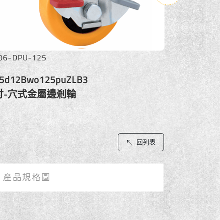
5205-DPU-125
505d12Bo125puZOT12
剎車輪
5吋PU-金屬邊剎輪
回列表
產品規格圖