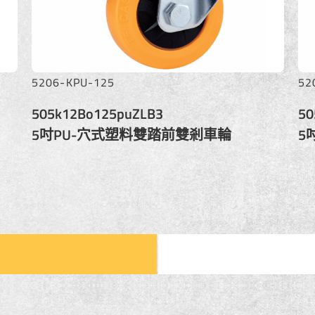
5205-KPU-125
uZOT12
505k12Bo125puZOT12
動輪
5吋PU-牙桿雙踏前雙