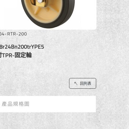
04-RTR-200
8r24Bn200trYPE5
吋TPR-固定輪
回列表
產品規格圖