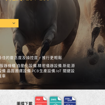
極佳的靈活度及操控度，推行更輕鬆
伺服器機櫃.自動化設備.精密儀器設備.新能源
.晶圓搬運設備.PCB生產設備.IoT 關鍵設
推車
圖檔下載