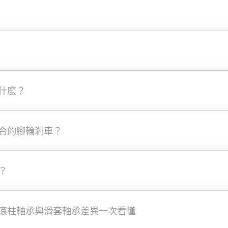
什麼？
合的腳輪剎車？
？
滾柱軸承與滑套軸承差異一次看懂