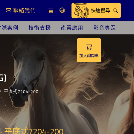
息
聯絡我們
快速搜尋
實際案例
技術支援
產業應用
影音專區
加入詢問車
G)
平底式7204-200
 平底式7204-200