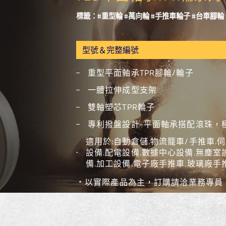
標籤：#重型輪 #萬向輪 #手推車輪子 #台車腳輪
重型平面軸承TPR腳輪/輪子
一體拉伸成型支架
雙軸塑芯TPR輪子
專利撥盤設計-平面軸承搭配滾珠，
適用於:自動倉儲.物流籠車/手推車.
設備.配電設備.數據中心設備.無塵室設備
備.加工設備.電子廠手推車.玻璃廠手
﹡以實際產品為主，訂購請洽業務專員