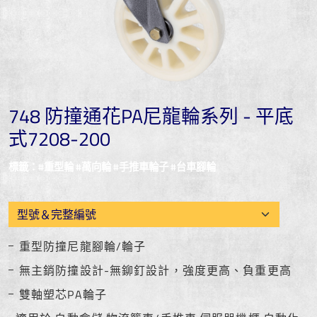
748 防撞通花PA尼龍輪系列 - 平底
式7208-200
標籤：#重型輪 #萬向輪 #手推車輪子 #台車腳輪
重型防撞尼龍腳輪/輪子
無主銷防撞設計-無鉚釘設計，強度更高、負重更高
雙軸塑芯PA輪子