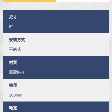
尺寸
8”
安裝方式
平底式
材質
尼龍(PA)
輪徑
200mm
輪寬