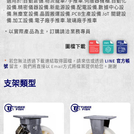
適用於:自動倉儲.物流籠車/手推車.伺服器機櫃.自動化
設備.精密儀器設備.新能源設備.配電設備.數據中心設
備.無塵室設備.晶圓搬運設備.PCB生產設備.IoT 關鍵設
備.加工設備.電子廠手推車.玻璃廠手推車
﹡以實際產品為主，訂購請洽業務專員
圖檔下載
*
若您無法透過下載連結取得圖檔，請來信或透過
LINE 官方帳
號
留言，我們將直接以 Email方式將檔案提供給您。謝謝
支架類型