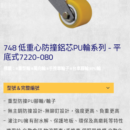
748 低重心防撞鋁芯PU輪系列 - 平
底式7220-080
標籤：#重型輪 #萬向輪 #手推車輪子 #台車腳輪 #PU輪
重型防撞PU腳輪/輪子
無主銷防撞設計-無鉚釘設計，強度更高、負重更高
灌注PU擁有耐水解、保護地板、環保及高磨耗等特性