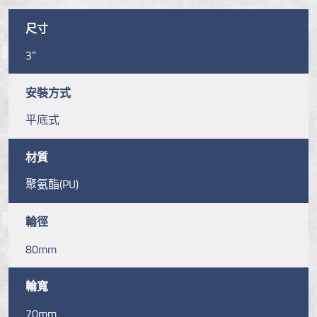
尺寸
3”
安裝方式
平底式
材質
聚氨酯(PU)
輪徑
80mm
輪寬
70mm