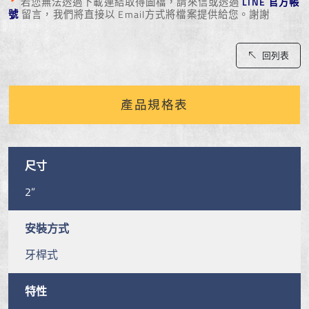
*
若您無法透過下載連結取得圖檔，請來信或透過
LINE 官方帳
號
留言，我們將直接以 Email方式將檔案提供給您。謝謝
回列表
產品規格表
尺寸
2”
安裝方式
牙桿式
特性