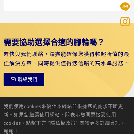
需要協助選擇合適的腳輪嗎？
趕快與我們聯絡，錏鑫能確保您獲得物超所值的最
佳解決方案，同時提供值得您信賴的高水準服務。
聯絡我們
我們使用cookies來優化本網站並根據您的需求不斷更
新。如果您繼續使用網站，即表示您同意接受使用
cookies。點擊下方 “隱私權政策” 閱讀更多詳細資訊。
錏鑫企業股份有限公司
謝謝！