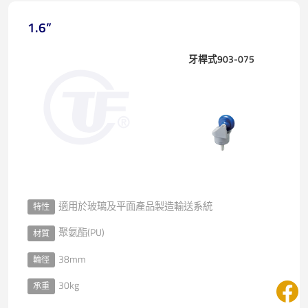
1.6”
牙桿式903-075
適用於玻璃及平面產品製造輸送系統
特性
聚氨酯(PU)
材質
38mm
輪徑
30kg
承重