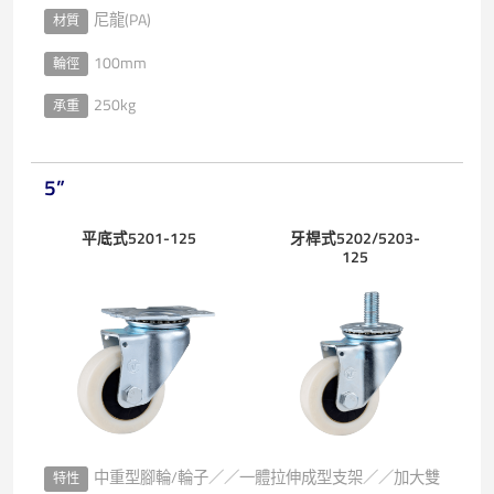
尼龍(PA)
材質
100mm
輪徑
250kg
承重
5”
平底式5201-125
牙桿式5202/5203-
125
中重型腳輪/輪子／／一體拉伸成型支架／／加大雙
特性