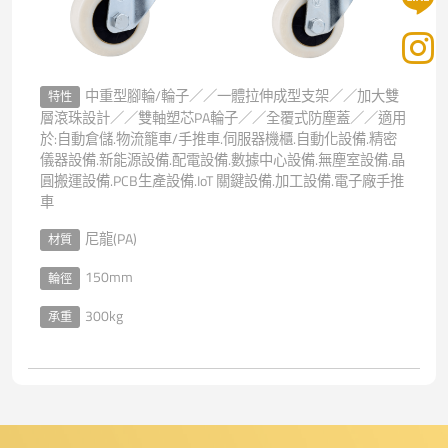
中重型腳輪/輪子／／一體拉伸成型支架／／加大雙
特性
層滾珠設計／／雙軸塑芯PA輪子／／全覆式防塵蓋／／適用
於:自動倉儲.物流籠車/手推車.伺服器機櫃.自動化設備.精密
儀器設備.新能源設備.配電設備.數據中心設備.無塵室設備.晶
圓搬運設備.PCB生產設備.IoT 關鍵設備.加工設備.電子廠手推
車
尼龍(PA)
材質
150mm
輪徑
300kg
承重