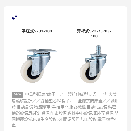
4”
平底式5201-100
牙桿式5202/5203-
100
中重型腳輪/輪子／／一體拉伸成型支架／／加大雙
特性
層滾珠設計／／雙軸塑芯PA輪子／／全覆式防塵蓋／／適用
於:自動倉儲.物流籠車/手推車.伺服器機櫃.自動化設備.精密
儀器設備.新能源設備.配電設備.數據中心設備.無塵室設備.晶
圓搬運設備.PCB生產設備.IoT 關鍵設備.加工設備.電子廠手推
車