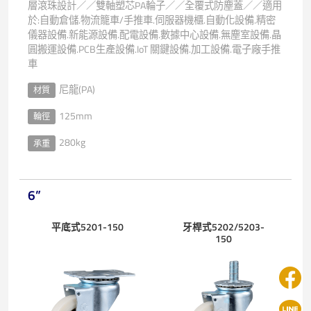
層滾珠設計／／雙軸塑芯PA輪子／／全覆式防塵蓋／／適用
於:自動倉儲.物流籠車/手推車.伺服器機櫃.自動化設備.精密
儀器設備.新能源設備.配電設備.數據中心設備.無塵室設備.晶
圓搬運設備.PCB生產設備.IoT 關鍵設備.加工設備.電子廠手推
車
尼龍(PA)
材質
125mm
輪徑
280kg
承重
6”
平底式5201-150
牙桿式5202/5203-
150