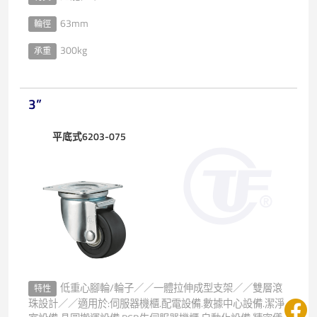
63mm
輪徑
300kg
承重
3”
平底式6203-075
低重心腳輪/輪子／／一體拉伸成型支架／／雙層滾
特性
珠設計／／適用於:伺服器機櫃.配電設備.數據中心設備.潔淨