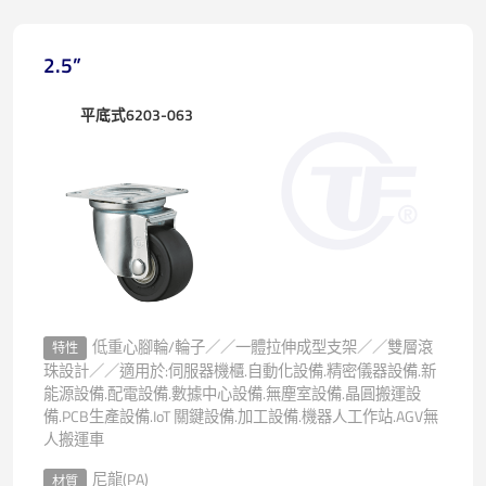
2.5”
平底式6203-063
低重心腳輪/輪子／／一體拉伸成型支架／／雙層滾
特性
珠設計／／適用於:伺服器機櫃.自動化設備.精密儀器設備.新
能源設備.配電設備.數據中心設備.無塵室設備.晶圓搬運設
備.PCB生產設備.IoT 關鍵設備.加工設備.機器人工作站.AGV無
人搬運車
尼龍(PA)
材質