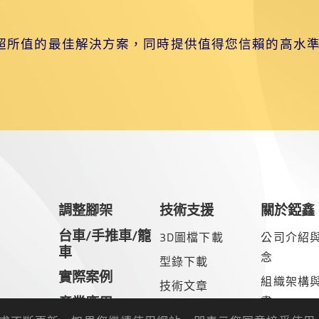
？
超所值的最佳解決方案，同時提供值得您信賴的高水
調整腳架
技術支援
關於錏鑫
台車/手推車/籠
3D圖檔下載
公司介紹
車
念
型錄下載
實際案例
組織架構
技術文章
產業應用
書
測試紀錄