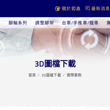
關於錏鑫
最新消
腳輪系列
調整腳架
台車/手推車/籠車
3D圖檔下載
首頁
3D圖檔下載
實際案例