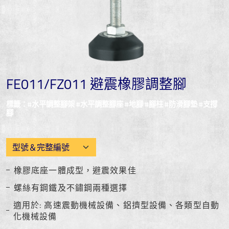
FE011/FZ011 避震橡膠調整腳
標籤：#水平調整腳架 #水平調整腳座 #地腳 #腳柱 #防滑腳墊 #支撐
腳
橡膠底座一體成型，避震效果佳
螺絲有鋼鐵及不鏽鋼兩種選擇
適用於: 高速震動機械設備、鋁擠型設備、各類型自動
化機械設備