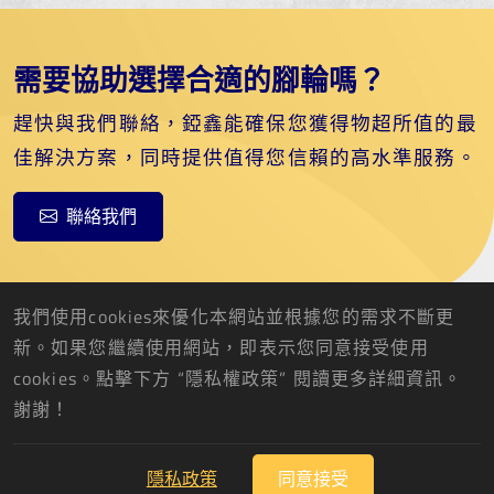
需要協助選擇合適的腳輪嗎？
趕快與我們聯絡，錏鑫能確保您獲得物超所值的最
佳解決方案，同時提供值得您信賴的高水準服務。
聯絡我們
我們使用cookies來優化本網站並根據您的需求不斷更
新。如果您繼續使用網站，即表示您同意接受使用
cookies。點擊下方 “隱私權政策” 閱讀更多詳細資訊。
錏鑫企業股份有限公司
謝謝！
2026 © 錏鑫企業股份有限公司 版權所有.
Designed
by Lets Media
EZB2B
隱私政策
同意接受