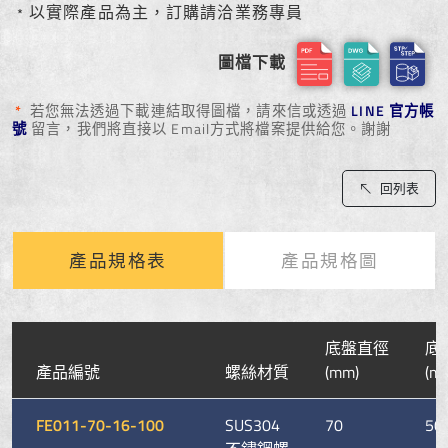
﹡以實際產品為主，訂購請洽業務專員
圖檔下載
*
若您無法透過下載連結取得圖檔，請來信或透過
LINE 官方帳
號
留言，我們將直接以 Email方式將檔案提供給您。謝謝
回列表
產品規格表
產品規格圖
底盤直徑
底
產品編號
螺絲材質
(mm)
(m
FE011-70-16-100
SUS304
70
50