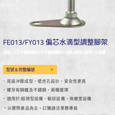
FE013/FY013 偏芯水滴型調整腳架
標籤：#水平調整腳架 #水平調整腳座 #地腳 #腳柱 #腳墊 #支撐腳
底座沖壓成型，壁虎孔設計，安全性更高
螺牙有鋼鐵及不鏽鋼，兩種選擇
適用於:鋁擠型設備、輸送設備、無塵室設備
﹡以實際產品為主，訂購請洽業務專員