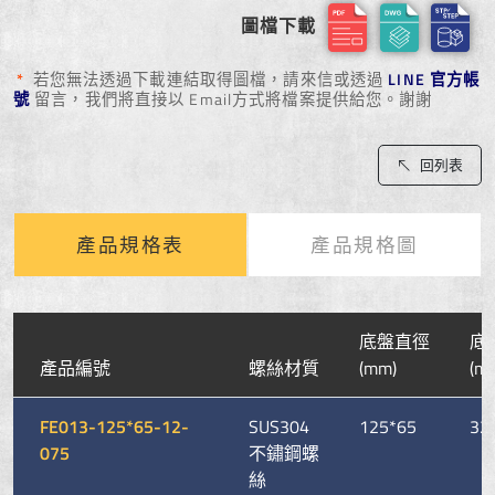
圖檔下載
*
若您無法透過下載連結取得圖檔，請來信或透過
LINE 官方帳
號
留言，我們將直接以 Email方式將檔案提供給您。謝謝
回列表
產品規格表
產品規格圖
底盤直徑
底
產品編號
螺絲材質
(mm)
(m
FE013-125*65-12-
SUS304
125*65
32
075
不鏽鋼螺
絲